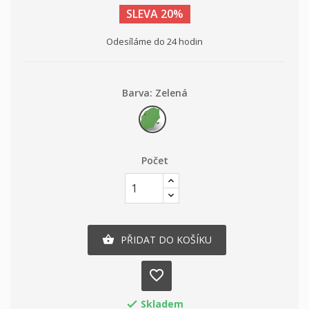
SLEVA 20%
Odesíláme do 24 hodin
Barva: Zelená
Zelená
Počet
PŘIDAT DO KOŠÍKU

favorite_border
Skladem
