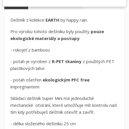
POPIS
DETAILY PRODUKTU
Deštník z kolekce
EARTH
by happy rain.
Pro výrobu tohoto deštníku byly použity
pouze
ekologické materiály a postupy
.
- rukojeť z bambusu
- potah je vyroben z
R-PET tkaniny
z použitých PET
plastikových lahví
- potah ošetřen
ekologickým PFC free
impregnantem
Skládací deštník Super Mini má jednoduché
mechanické otvírání, které umožňuje mít kontrolu nad
tím kdy potřebuješ deštník otevřít a zavřít.
- délka složeného deštníku 25 cm