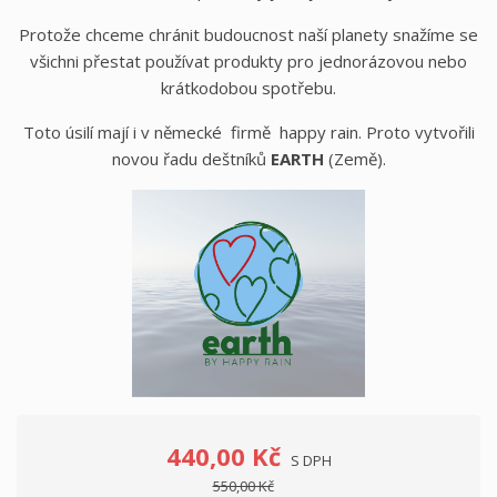
Protože chceme chránit budoucnost naší planety snažíme se
všichni přestat používat produkty pro jednorázovou nebo
krátkodobou spotřebu.
Toto úsilí mají i v německé firmě happy rain. Proto vytvořili
novou řadu deštníků
EARTH
(Země).
440,00 Kč
S DPH
550,00 Kč