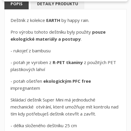
POPIS
DETAILY PRODUKTU
Deštník z kolekce
EARTH
by happy rain.
Pro výrobu tohoto deštníku byly použity
pouze
ekologické materiály a postupy
.
- rukojeť z bambusu
- potah je vyroben z
R-PET tkaniny
z použitých PET
plastikových lahví
- potah ošetřen
ekologickým PFC free
impregnantem
Skládací deštník Super Mini má jednoduché
mechanické otvírání, které umožňuje mít kontrolu nad
tím kdy potřebuješ deštník otevřít a zavřít.
- délka složeného deštníku 25 cm