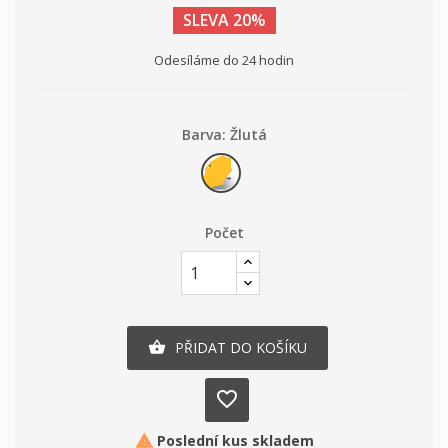
SLEVA 20%
Odesíláme do 24 hodin
Barva: Žlutá
Žlutá
Počet
PŘIDAT DO KOŠÍKU

favorite_border
Poslední kus skladem
