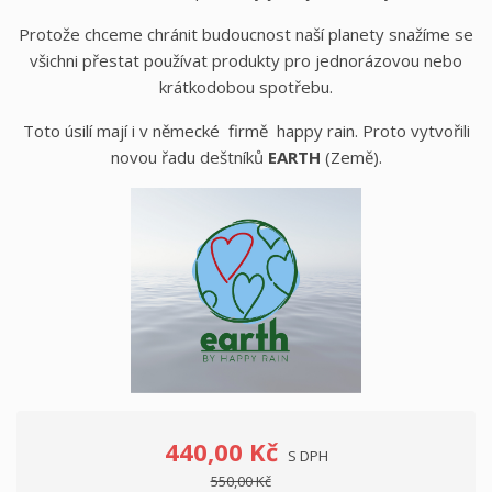
Protože chceme chránit budoucnost naší planety snažíme se
všichni přestat používat produkty pro jednorázovou nebo
krátkodobou spotřebu.
Toto úsilí mají i v německé firmě happy rain. Proto vytvořili
novou řadu deštníků
EARTH
(Země).
440,00 Kč
S DPH
550,00 Kč