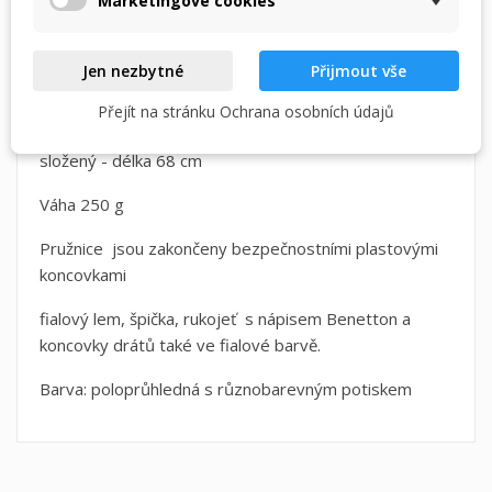
Marketingové cookies
Určeno pro školačky prvního stupně
Jen nezbytné
Přijmout vše
Rozměry:
Přejít na stránku Ochrana osobních údajů
otevřený - průměr střechy 72 cm
složený - délka 68 cm
Váha 250 g
Pružnice jsou zakončeny bezpečnostními plastovými
koncovkami
fialový lem, špička, rukojeť s nápisem Benetton a
koncovky drátů také ve fialové barvě.
Barva: poloprůhledná s různobarevným potiskem