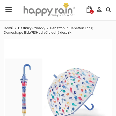

0
Domů
Deštníky - značky
Benetton
Benetton Long
Domeshape JELLYFISH , dívčí dlouhý deštník