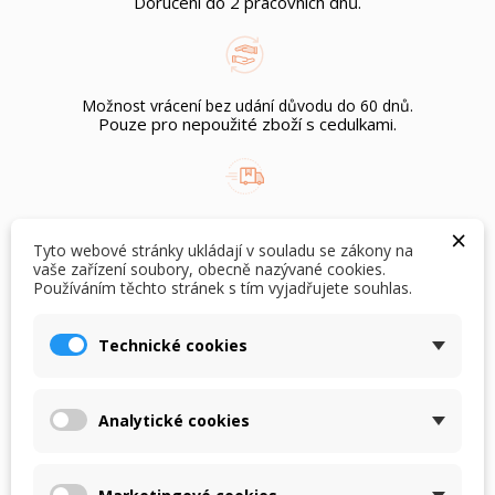
Doručení do 2 pracovních dnů.
Možnost vrácení bez udání důvodu do 60 dnů.
Pouze pro nepoužité zboží s cedulkami.
Doprava zdarma
×
při objednání nad Kč 1.500,-
Tyto webové stránky ukládají v souladu se zákony na
vaše zařízení soubory, obecně nazývané cookies.
Používáním těchto stránek s tím vyjadřujete souhlas.
×
×
Vytvořit seznam přání
Přihlásit se
Technické cookies
POPIS
DETAILY PRODUKTU
×
Můj seznam přání
Název seznamu přání
Musíte být přihlášen, abyste si mohli výrobky uložit do
svého seznamu přání.
Dlouhý dívčí deštník Benetton s barevným potiskem
Analytické cookies
Vytvořit nový seznam
add_circle_outline
medůza a kopulovitým tvarem.
Zrušit
Přihlásit se
Deštník má manuální otvírání.
Zrušit
Vytvořit seznam přání