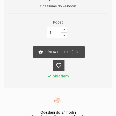
Odesíláme do 24 hodin
Počet
PŘIDAT DO KOŠÍKU

favorite_border
Skladem

Odeslání do 24 hodin