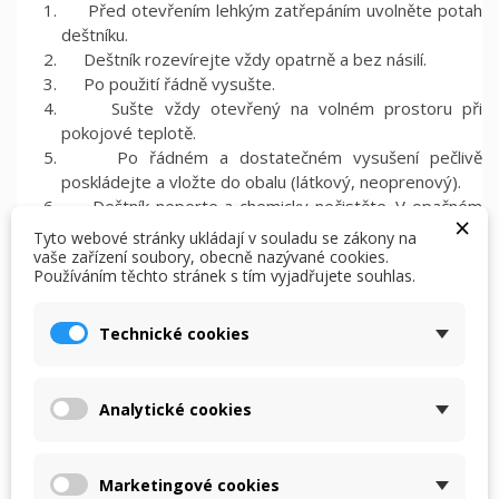
Před otevřením lehkým zatřepáním uvolněte potah
deštníku.
Deštník rozevírejte vždy opatrně a bez násilí.
Po použití řádně vysušte.
Sušte vždy otevřený na volném prostoru při
pokojové teplotě.
Po řádném a dostatečném vysušení pečlivě
poskládejte a vložte do obalu (látkový, neoprenový).
Deštník neperte a chemicky nečistěte. V opačném
×
případě by se tím poničila impregnace.
Tyto webové stránky ukládají v souladu se zákony na
Deštník nevystavujte nadměrné zátěži – hlavně
vaše zařízení soubory, obecně nazývané cookies.
Používáním těchto stránek s tím vyjadřujete souhlas.
silnému větru či opírání se o něj jako o hůl.
×
×
Vytvořit seznam přání
×
Přihlásit se
Návod deštník manuální otvírání
((modalTitle))
Technické cookies
×
Můj seznam přání
Název seznamu přání
Musíte být přihlášen, abyste si mohli výrobky uložit do
((confirmMessage))
svého seznamu přání.
Analytické cookies
Vytvořit nový seznam
add_circle_outline
((cancelText))
((modalDeleteText))
Zrušit
Přihlásit se
Zrušit
Vytvořit seznam přání
Marketingové cookies