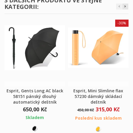
3 DALŠÍCH PRODUKTŮ VE STEJNÉ
KATEGORII:
-30%
Esprit, Gents Long AC black
Esprit, Mini Slimline flax
58151 pánský dlouhý
57230 dámský skládací
automatický deštník
deštník
650,00 Kč
315,00 Kč
450,00 Kč
Skladem
Poslední kus skladem