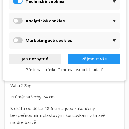
Technické cookies
POPIS
DETAILY PRODUKTU
×
Můj seznam přání
Název seznamu přání
Musíte být přihlášen, abyste si mohli výrobky uložit do
svého seznamu přání.
Dlouhý (neskládací) deštník značky Esprit pro chlapce v
Analytické cookies
Vytvořit nový seznam
add_circle_outline
předškolním věku.
Zrušit
Přihlásit se
Je mechanický pro bezpečnost, snadné manuální
Zrušit
Vytvořit seznam přání
Marketingové cookies
ovládání. Dráty zakončeny plastovými bambulkami, aby
nepoškrábaly.
Jen nezbytné
Přijmout vše
Rozměry:
Přejít na stránku Ochrana osobních údajů
Délka složeného 58 cm
Váha 225g
Průměr střechy 74 cm
8 drátů od délce 48,5 cm a jsou zakončeny
bezpečnostními plastovými koncovkami v tmavě
modré barvě