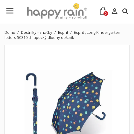

0
Domů
Deštníky - značky
Esprit
Esprit , Long Kindergarten
letters 50810 chlapecký dlouhý deštník