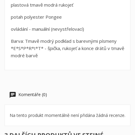
plastová tmavě modrá rukojeť
potah polyester Pongee
ovládání - manuální (nevystřelovací)
Barva: Tmavě modrý podklad s barevnými písmeny
*E*S*P*R*I*T* - špička, rukojeť a konce drátů v tmavě
modré barvě
Komentáře (0)
Na tento produkt momentálně není přidána žádná recenze.