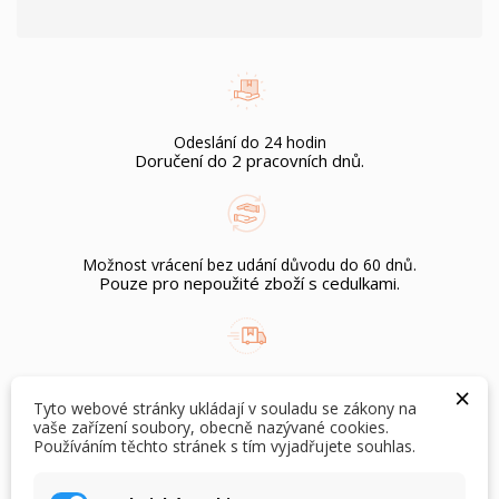
Odeslání do 24 hodin
Doručení do 2 pracovních dnů.
Možnost vrácení bez udání důvodu do 60 dnů.
Pouze pro nepoužité zboží s cedulkami.
Doprava zdarma
×
při objednání nad Kč 1.500,-
Tyto webové stránky ukládají v souladu se zákony na
vaše zařízení soubory, obecně nazývané cookies.
Používáním těchto stránek s tím vyjadřujete souhlas.
×
×
Vytvořit seznam přání
Přihlásit se