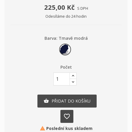
225,00 Kč
S DPH
Odesíláme do 24 hodin
Barva: Tmavě modrá
Tmavě
modrá
Počet
PŘIDAT DO KOŠÍKU

favorite_border
Poslední kus skladem
