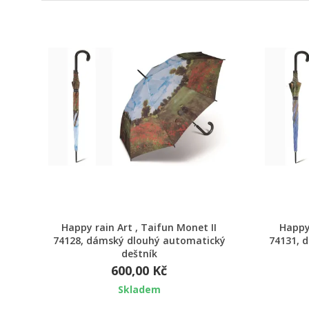
Rychlý náhled
Happy rain Art , Taifun Monet II
Happy 
74128, dámský dlouhý automatický
74131, 
deštník
600,00 Kč
Skladem