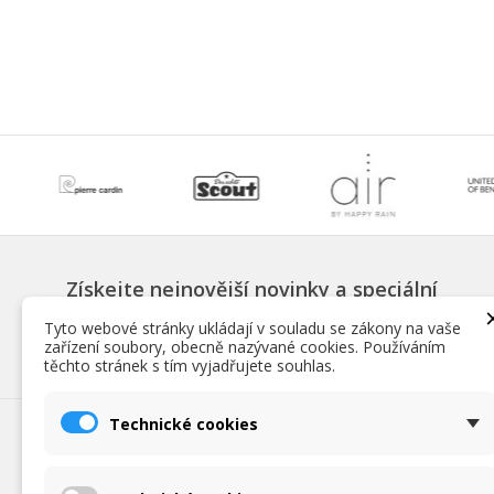
Získejte nejnovější novinky a speciální
slevy
Tyto webové stránky ukládají v souladu se zákony na vaše
zařízení soubory, obecně nazývané cookies. Používáním
těchto stránek s tím vyjadřujete souhlas.
Technické cookies
NAŠE NABÍDKA
INFORM
Dámské deštníky
Fotokoutek 