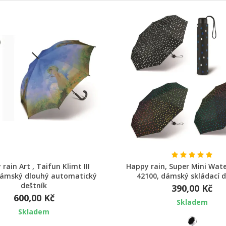
Rychlý náhled
Rychlý náhled
rain Art , Taifun Klimt III
Happy rain, Super Mini Wate
dámský dlouhý automatický
42100, dámský skládací d
deštník
390,00 Kč
600,00 Kč
Skladem
Skladem