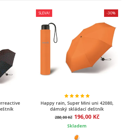
SLEVA!
-30%
Rychlý náhled
rreactive
Happy rain, Super Mini uni 42080,
Ha
eštník
dámský skládací deštník
dá
196,00 Kč
280,00 Kč
Skladem