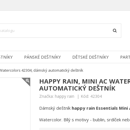
TNÍKY
PÁNSKÉ DEŠTNÍKY
DĚTSKÉ DEŠTNÍKY
PAR
 Watercolors 42304, dámský automatický deštník
HAPPY RAIN, MINI AC WATE
AUTOMATICKÝ DEŠTNÍK
Značka:
happy rain
Kód:
42304
Dámský deštník
happy rain
Essentials Mini
Watercolor. Bílý s motivy - bublin, srdíček ne