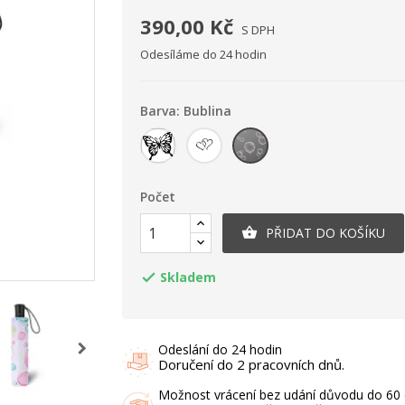
390,00 Kč
S DPH
Odesíláme do 24 hodin
Barva: Bublina
Motýl
Srdce
Bublina
Počet
PŘIDAT DO KOŠÍKU

Skladem

Odeslání do 24 hodin
Doručení do 2 pracovních dnů.
Možnost vrácení bez udání důvodu do 60 