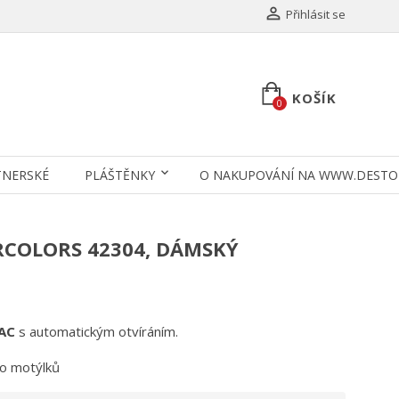

Přihlásit se
KOŠÍK
0
TNERSKÉ
PLÁŠTĚNKY
O NAKUPOVÁNÍ NA WWW.DESTO
RCOLORS 42304, DÁMSKÝ
 AC
s automatickým otvíráním.
bo motýlků