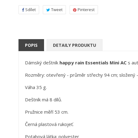
Sdílet
Tweet
Pinterest
POPIS
DETAILY PRODUKTU
Dámský deštník
happy rain
Essentials Mini AC
s aut
Rozměry: otevřený - průměr střechy 94 cm; složený 
Váha 35 g.
Deštník má 8 dílů.
Pružnice měří 53 cm.
Černá plastová rukojeť.
Potahová látka: polyester