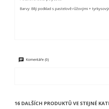
V
P
Barvy: Bílý podklad s pastelově růžovými + tyrkysovým
- srdí
M
Ná
Mus
přá
- motý
add_circle_outline
Komentáře (0)
16 DALŠÍCH PRODUKTŮ VE STEJNÉ KAT