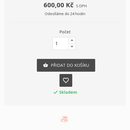
600,00 Kč
S DPH
Odesíláme do 24 hodin
Počet
PŘIDAT DO KOŠÍKU

favorite_border
Skladem
