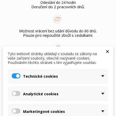
Odeslání do 24 hodin
Doručení do 2 pracovních dnů.
Možnost vrácení bez udání důvodu do 60 dnů.
Pouze pro nepoužité zboží s cedulkami.
×
Tyto webové stránky ukládají v souladu se zákony na
vaše zařízení soubory, obecně nazývané cookies.
Doprava zdarma
Používáním těchto stránek s tím vyjadřujete souhlas.
×
při objednání nad Kč 1.500,-
×
Vytvořit seznam přání
Přihlásit se
Technické cookies
×
Můj seznam přání
Název seznamu přání
Musíte být přihlášen, abyste si mohli výrobky uložit do
POPIS
DETAILY PRODUKTU
svého seznamu přání.
Analytické cookies
Vytvořit nový seznam
add_circle_outline
Dámský dlouhý automatický deštník happy rain Art
Zrušit
Přihlásit se
editions . Na deštníku je obraz od malíře Claude
Zrušit
Vytvořit seznam přání
Marketingové cookies
Moneta - Makové pole