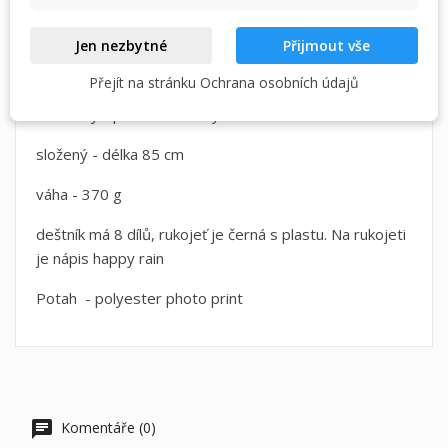
deštník je větru odolný.
Jen nezbytné
Přijmout vše
Rozměry:
Přejít na stránku Ochrana osobních údajů
otevřený - průměr střechy 104 cm
složený - délka 85 cm
váha - 370 g
deštník má 8 dílů, rukojeť je černá s plastu. Na rukojeti
je nápis happy rain
Potah - polyester photo print
Komentáře (0)