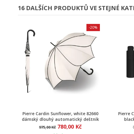
16 DALŠÍCH PRODUKTŮ VE STEJNÉ KAT
-20%
Rychlý náhled
Pierre Cardin Sunflower, white 82660
Pierre 
dámský dlouhý automatický deštník
blac
780,00 Kč
975,00 Kč