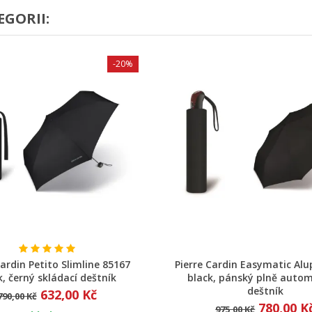
EGORII:
-20%
Rychlý náhled
Rychlý náhled
Cardin Petito Slimline 85167
Pierre Cardin Easymatic Alu
k, černý skládací deštník
black, pánský plně autom
deštník
632,00 Kč
790,00 Kč
780,00 K
975,00 Kč