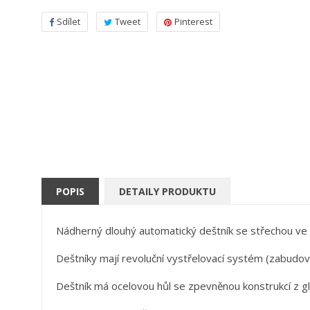
Sdílet
Tweet
Pinterest
POPIS
DETAILY PRODUKTU
Nádherný dlouhý automatický deštník se střechou ve t
Deštníky mají revoluční vystřelovací systém (zabudov
Deštník má ocelovou hůl se zpevněnou konstrukcí z gl