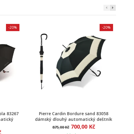
-20%
-20%
Rychlý náhled
pla 83267
Pierre Cardin Bordure sand 83058
atický
dámský dlouhý automatický deštník
700,00 Kč
875,00 Kč
č