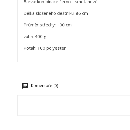
Barva: kombinace černo - smetanové
V
Délka složeného deštníku: 86 cm
P
Průměr střechy: 100 cm
M
Ná
Mus
váha: 400 g
přá
add_circle_outline
Potah: 100 polyester
Komentáře (0)