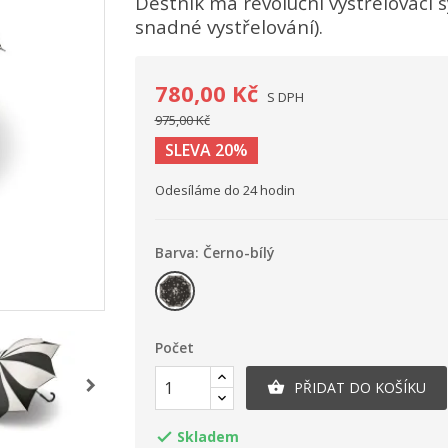
Deštník má revoluční vystřelovací 
snadné vystřelování).
780,00 Kč
S DPH
975,00 Kč
SLEVA 20%
Odesíláme do 24 hodin
Barva: Černo-bílý
Černo-
bílý
Počet
PŘIDAT DO KOŠÍKU

Skladem
