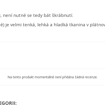
ytvořit seznam přání
řihlásit se
 není nutné se tedy bát škrábnutí.
ůj seznam přání
zev seznamu přání
íte být přihlášen, abyste si mohli výrobky uložit do svého seznamu
ní.
) je velmi tenká, lehká a hladká tkanina v plátno
Vytvořit nový seznam
Zrušit
Přihlásit s
Zrušit
Vytvořit seznam přán
Na tento produkt momentálně není přidána žádná recenze.
EGORII: