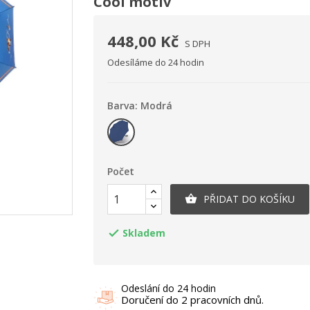
Cool motiv
448,00 Kč
S DPH
Odesíláme do 24 hodin
Barva: Modrá
Modrá
Počet
PŘIDAT DO KOŠÍKU

Skladem

Odeslání do 24 hodin
Doručení do 2 pracovních dnů.