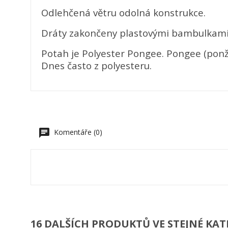
V
Odlehčená větru odolná konstrukce.
P
Dráty zakončeny plastovými bambulkami,
M
Ná
Mus
přá
Potah je Polyester Pongee. Pongee (ponžé
Dnes často z polyesteru.
add_circle_outline
Komentáře (0)
16 DALŠÍCH PRODUKTŮ VE STEJNÉ KAT