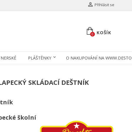

Přihlásit se
KOŠÍK
0
TNERSKÉ
PLÁŠTĚNKY
O NAKUPOVÁNÍ NA WWW.DESTO
HLAPECKÝ SKLÁDACÍ DEŠTNÍK
štník
pecké školní