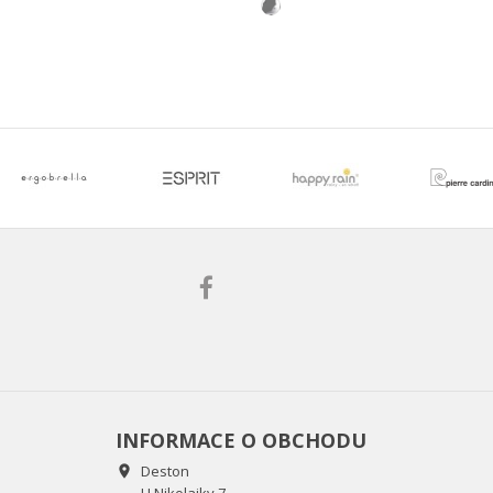
INFORMACE O OBCHODU
Deston

U Nikolajky 7