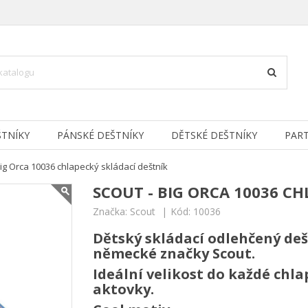
TNÍKY
PÁNSKÉ DEŠTNÍKY
DĚTSKÉ DEŠTNÍKY
PAR
Big Orca 10036 chlapecký skládací deštník
SCOUT - BIG ORCA 10036 C
Značka:
Scout
Kód:
10036
Dětský skládací odlehčený de
německé značky Scout.
Ideální velikost do každé chla
aktovky.