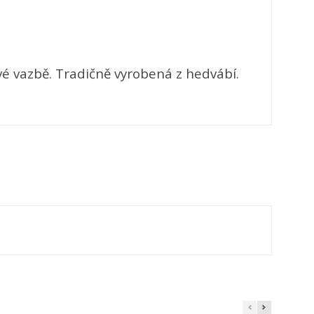
×
×
×
vé vazbě. Tradičně vyrobená z hedvábí.
e
í