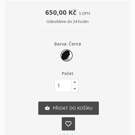
650,00 Kč
S DPH
Odesíláme do 24 hodin
Barva: Černá
Černá
Počet
PŘIDAT DO KOŠÍKU

favorite_border