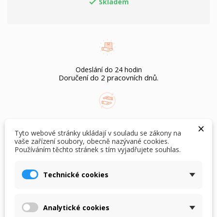
Skladem

Odeslání do 24 hodin
Doručení do 2 pracovních dnů.
Možnost vrácení bez udání důvodu do 60 dnů.
×
Pouze pro nepoužité zboží s cedulkami.
Tyto webové stránky ukládají v souladu se zákony na
vaše zařízení soubory, obecně nazývané cookies.
Používáním těchto stránek s tím vyjadřujete souhlas.
×
×
Vytvořit seznam přání
Přihlásit se
Technické cookies
Doprava zdarma
×
při objednání nad Kč 1.500,-
Můj seznam přání
Název seznamu přání
Musíte být přihlášen, abyste si mohli výrobky uložit do
svého seznamu přání.
Analytické cookies
Vytvořit nový seznam
add_circle_outline