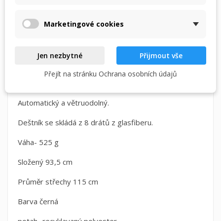
POPIS
DETAILY PRODUKTU
Zrušit
Přihlásit se
Zrušit
Vytvořit seznam přání
Marketingové cookies
Elegantní pánský holový deštník Esprit.
Jen nezbytné
Přijmout vše
Vysoce kvalitních deštníků je automatický se
zpevněnou konstrukcí z glasfiberu ( velmi pevný plast
Přejít na stránku Ochrana osobních údajů
vyztužený skleněnými vlákny)
Automatický a větruodolný.
Deštník se skládá z 8 drátů z glasfiberu.
Váha- 525 g
Složený 93,5 cm
Průměr střechy 115 cm
Barva černá