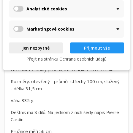
svého seznamu přání.
Analytické cookies
Vytvořit nový seznam
add_circle_outline
Doprava zdarma
při objednání nad Kč 1.500,-
Zrušit
Přihlásit se
Zrušit
Vytvořit seznam přání
Marketingové cookies
POPIS
DETAILY PRODUKTU
Jen nezbytné
Přijmout vše
Přejít na stránku Ochrana osobních údajů
Pánský deštník s plně automatickým otvíráním a
zavíráním. Odolný proti větru. Značka Pierre Cardin
Rozměry: otevřený - průměr střechy 100 cm; složený
- délka 31,5 cm
Váha 335 g.
Deštník má 8 dílů. Na jednom z nich šedý nápis Pierre
Cardin
Pružnice měří 56 cm.