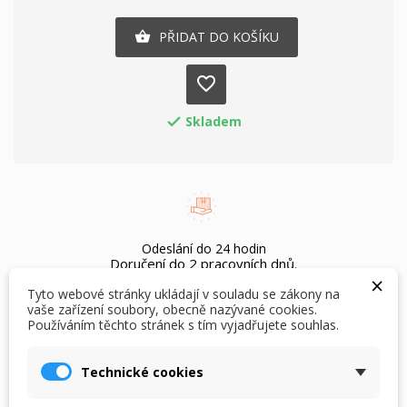
PŘIDAT DO KOŠÍKU

favorite_border
Skladem

Odeslání do 24 hodin
Doručení do 2 pracovních dnů.
×
Tyto webové stránky ukládají v souladu se zákony na
vaše zařízení soubory, obecně nazývané cookies.
Používáním těchto stránek s tím vyjadřujete souhlas.
×
×
Vytvořit seznam přání
Přihlásit se
Možnost vrácení bez udání důvodu do 60 dnů.
Pouze pro nepoužité zboží s cedulkami.
Technické cookies
×
Můj seznam přání
Název seznamu přání
Musíte být přihlášen, abyste si mohli výrobky uložit do