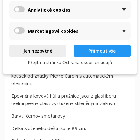
svého seznamu přání.
Doprava zdarma
Analytické cookies
Vytvořit nový seznam
add_circle_outline
při objednání nad Kč 1.500,-
Zrušit
Přihlásit se
Zrušit
Vytvořit seznam přání
Marketingové cookies
POPIS
DETAILY PRODUKTU
Jen nezbytné
Přijmout vše
Nádherný dlouhý automatický deštník s kovovou
Přejít na stránku Ochrana osobních údajů
černou konstrukcí a lakovanou rukojetí.Nádherný
kousek od značky Pierre Cardin s automatickým
otvíráním.
Zpevněná kovová hůl a pružnice jsou z glasfiberu
(velmi pevný plast vyztužený skleněnými vlákny.)
Barva: černo- smetanový
Délka složeného deštníku je 89 cm.