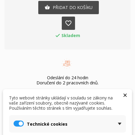
PŘIDAT DO KOŠÍKU

favorite_border
Skladem

Odeslání do 24 hodin
Doručení do 2 pracovních dnů.
×
Tyto webové stránky ukládají v souladu se zákony na
vaše zařízení soubory, obecně nazývané cookies.
Používáním těchto stránek s tím vyjadřujete souhlas.
×
Možnost vrácení bez udání důvodu do 60 dnů.
×
Vytvořit seznam přání
Přihlásit se
Pouze pro nepoužité zboží s cedulkami.
Technické cookies
×
Můj seznam přání
Název seznamu přání
Musíte být přihlášen, abyste si mohli výrobky uložit do