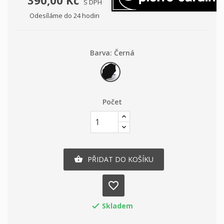
390,00 Kč
S DPH
Odesíláme do 24 hodin
Barva: Černá
Černá
Počet
PŘIDAT DO KOŠÍKU

favorite_border
Skladem
