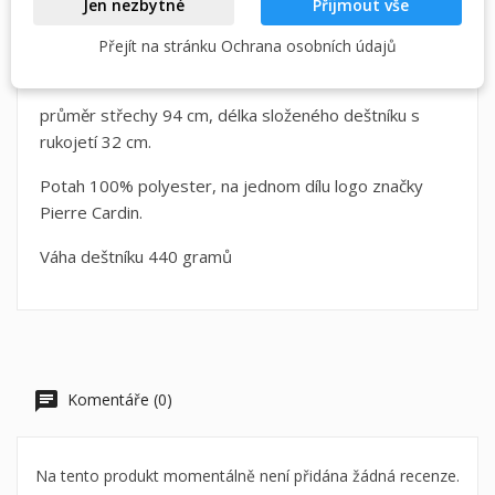
Jen nezbytné
Přijmout vše
Pánský vystřelovací deštník, černé dráty, černá
Přejít na stránku Ochrana osobních údajů
zahnutá rukojeť,
průměr střechy 94 cm, délka složeného deštníku s
rukojetí 32 cm.
Potah 100% polyester, na jednom dílu logo značky
Pierre Cardin.
Váha deštníku 440 gramů
Komentáře (0)
Na tento produkt momentálně není přidána žádná recenze.