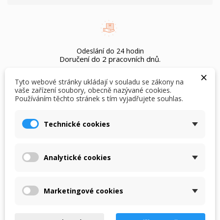
Odeslání do 24 hodin
Doručení do 2 pracovních dnů.
×
Tyto webové stránky ukládají v souladu se zákony na
vaše zařízení soubory, obecně nazývané cookies.
Používáním těchto stránek s tím vyjadřujete souhlas.
×
×
Možnost vrácení bez udání důvodu do 60 dnů.
Vytvořit seznam přání
Přihlásit se
Pouze pro nepoužité zboží s cedulkami.
Technické cookies
×
Můj seznam přání
Název seznamu přání
Musíte být přihlášen, abyste si mohli výrobky uložit do
svého seznamu přání.
Analytické cookies
Doprava zdarma
Vytvořit nový seznam
add_circle_outline
při objednání nad Kč 1.500,-
Zrušit
Přihlásit se
Zrušit
Vytvořit seznam přání
Marketingové cookies
POPIS
DETAILY PRODUKTU