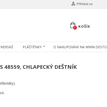

Přihlásit se
KOŠÍK
0
TNERSKÉ
PLÁŠTĚNKY
O NAKUPOVÁNÍ NA WWW.DESTO
S 48559, CHLAPECKÝ DEŠTNÍK
edškoláky).
ti.