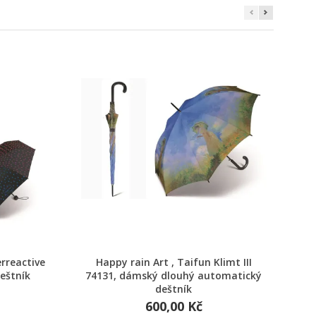
Rychlý náhled
rreactive
Happy rain Art , Taifun Klimt III
eštník
74131, dámský dlouhý automatický
dá
deštník
600,00 Kč