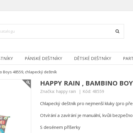
TNÍKY
PÁNSKÉ DEŠTNÍKY
DĚTSKÉ DEŠTNÍKY
PAR
o Boys 48559, chlapecký deštník
HAPPY RAIN , BAMBINO BOY
Značka:
happy rain
Kód:
48559
Chlapecký deštník pro nejmenší kluky (pro př
Otvírání a zavírání je manuální, kvůli bezpečnos
S desénem příšerky