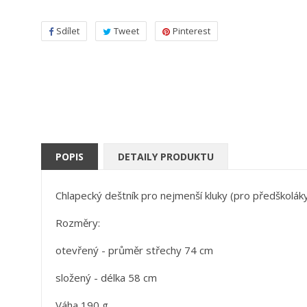
Sdílet
Tweet
Pinterest
POPIS
DETAILY PRODUKTU
Chlapecký deštník pro nejmenší kluky (pro předškolák
Rozměry:
otevřený - průměr střechy 74 cm
složený - délka 58 cm
Váha 190 g.