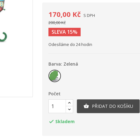
170,00 Kč
S DPH
200,00 Kč
SLEVA 15%
Odesíláme do 24 hodin
Barva: Zelená
Zelená
Počet
PŘIDAT DO KOŠÍKU

Skladem
