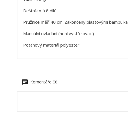
Deštník má 8 dílů.
V
P
Pružnice měří 40 cm. Zakončeny plastovými bambulkam
M
Ná
Mus
Manuální ovládání (není vystřelovací)
přá
Potahový materiál polyester
add_circle_outline
Komentáře (0)