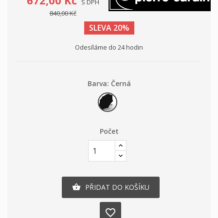
672,00 Kč
S DPH
840,00 Kč
SLEVA 20%
Odesíláme do 24 hodin
Barva: Černá
Černá
Počet
PŘIDAT DO KOŠÍKU

favorite_border