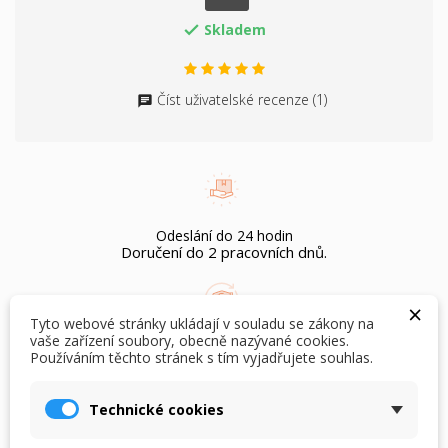
Skladem

Číst uživatelské recenze (1)
Odeslání do 24 hodin
Doručení do 2 pracovních dnů.
×
Tyto webové stránky ukládají v souladu se zákony na
vaše zařízení soubory, obecně nazývané cookies.
Možnost vrácení bez udání důvodu do 60 dnů.
Používáním těchto stránek s tím vyjadřujete souhlas.
×
Pouze pro nepoužité zboží s cedulkami.
×
Vytvořit seznam přání
Přihlásit se
Technické cookies
×
Můj seznam přání
Název seznamu přání
Musíte být přihlášen, abyste si mohli výrobky uložit do