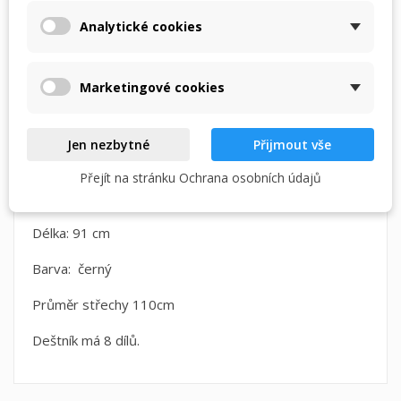
Doprava zdarma
svého seznamu přání.
při objednání nad Kč 1.500,-
Analytické cookies
Vytvořit nový seznam
add_circle_outline
Zrušit
Přihlásit se
Zrušit
Vytvořit seznam přání
Marketingové cookies
POPIS
DETAILY PRODUKTU
Jen nezbytné
Přijmout vše
Pánský holový ,velmi elegantní automatický deštník s
dřevěnou rukojetí ,pod rukojetí je kovový kroužek s
Přejít na stránku Ochrana osobních údajů
nápisem Pierre Cardin.
Délka: 91 cm
Barva: černý
Průměr střechy 110cm
Deštník má 8 dílů.