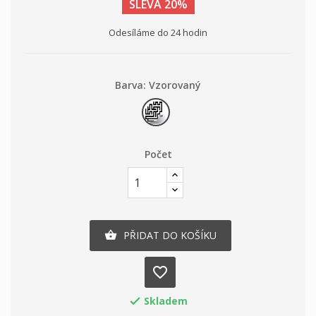
SLEVA 20%
Odesíláme do 24 hodin
Barva: Vzorovaný
Vzorovaný
Počet
PŘIDAT DO KOŠÍKU

favorite_border
Skladem
