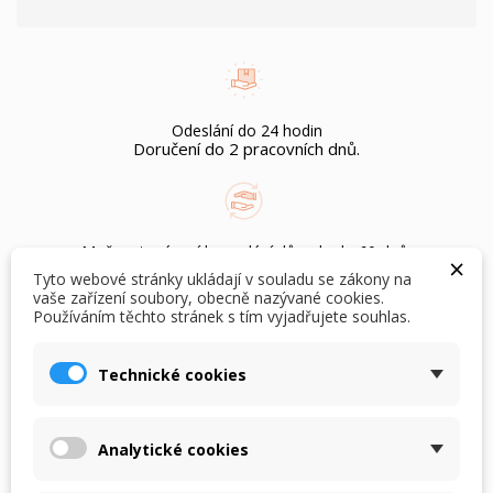
Odeslání do 24 hodin
Doručení do 2 pracovních dnů.
Možnost vrácení bez udání důvodu do 60 dnů.
×
Pouze pro nepoužité zboží s cedulkami.
Tyto webové stránky ukládají v souladu se zákony na
vaše zařízení soubory, obecně nazývané cookies.
Používáním těchto stránek s tím vyjadřujete souhlas.
×
×
Vytvořit seznam přání
Přihlásit se
Doprava zdarma
Technické cookies
×
při objednání nad Kč 1.500,-
Můj seznam přání
Název seznamu přání
Musíte být přihlášen, abyste si mohli výrobky uložit do
svého seznamu přání.
Analytické cookies
Vytvořit nový seznam
add_circle_outline
POPIS
DETAILY PRODUKTU