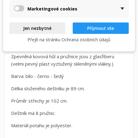
Zrušit
Přihlásit se
Zrušit
Vytvořit seznam přání
Marketingové cookies
Nádherný dlouhý automatický deštník s kovovou
černou konstrukcí a lakovanou rukojetí.
Jen nezbytné
Přijmout vše
Nádherný kousek od značky Pierre Cardin s
Přejít na stránku Ochrana osobních údajů
automatickým otvíráním.
Zpevněná kovová hůl a pružnice jsou z glasfiberu
(velmi pevný plast vyztužený skleněnými vlákny.)
Barva: bílo - černo - šedý
Délka složeného deštníku je 89 cm.
Průměr střechy je 102 cm.
Deštník má 8 pružnic.
Materiál potahu je polyester.